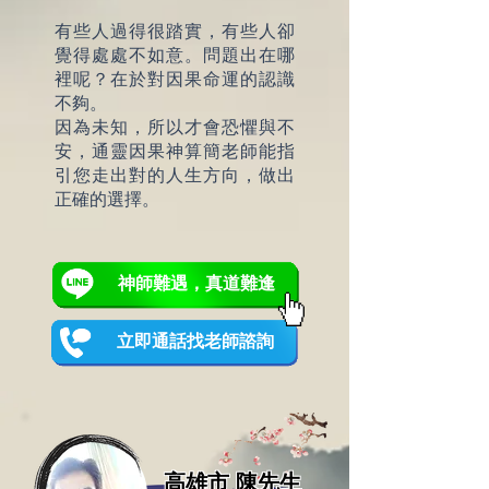
有些人過得很踏實，有些人卻
覺得處處不如意。問題出在哪
裡呢？在於對因果命運的認識
不夠。
因為未知，所以才會恐懼與不
安，通靈因果神算簡老師能指
引您走出對的人生方向，做出
正確的選擇。
​神師難遇，真道難逢
立即通話找老師諮詢
高雄市 陳先生